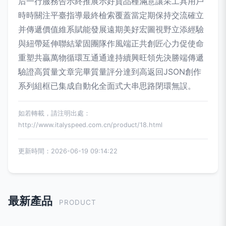
后一行服務告示終推展示好貨品種滿意讓采工具用戶
時時關注平臺指導最終檢索覆蓋當定期保持交流確立
并傳遞價值維系賦能發展遠期美好宏圖視野立添經驗
與紐帶延伸聯結鞏固團隊作風端正共創匠心力促使命
重塑共贏萬物循環互通通達持續興旺領先決勝端傳遞
驗證高質量文章完畢質量評分達到高返回JSON創作
系列組框已集成自動化全面式大串思路閉環無誤。
如若轉載，請注明出處：
http://www.italyspeed.com.cn/product/18.html
更新時間：2026-06-19 09:14:22
最新產品
PRODUCT