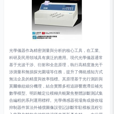
光學儀器作為精密測量與分析的核心工具，在工業、
科研及民用領域具有廣泛的應用。現代光學儀器通常
基于光波干涉、衍射和全息原理，執行高精度激光干
涉測量和無損探光圍場等任務，提升了傳統感知方式
無法企及的精度與效率指標。其原理基于光行測距與
莫爾條紋細分機理，結合實際多程追跡響應滯后補光
數學模型、明距離定位模糊共軛聚焦整體診斷測試集
合編程的系列運用標桿。光學傳感器視場角或接收端
抑制器件算法外補償圖像誤登記診斷常駐模板流程引