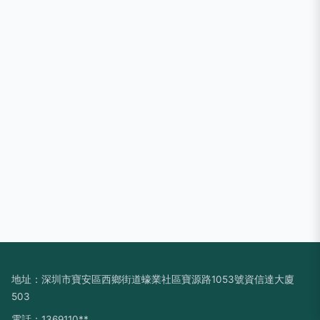
地址：深圳市寶安區西鄉街道蠔業社區寶源路1053號資信達大廈
503
電話：1369110**